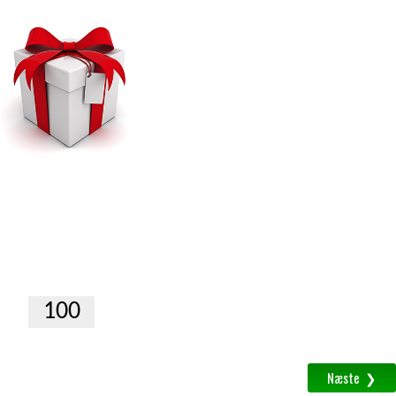
Gavekort
Print selv
Fremsendes som PDF vedhæftet en
email.
Antal
1
Beløb
(
100
-
2000
kr.
)
á
kr.