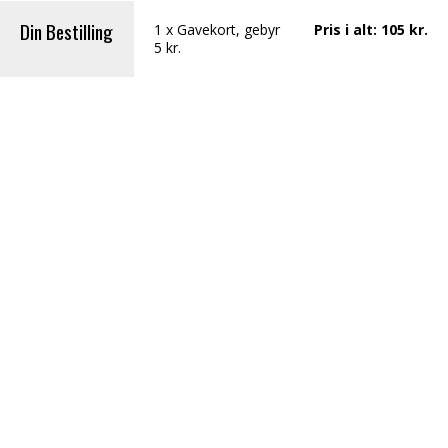
Din Bestilling
1
x
Gavekort
, gebyr
Pris i alt
:
105
kr.
5 kr.