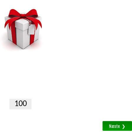
Gavekort
Print selv
Fremsendes som PDF vedhæftet en
email.
Antal
1
Beløb
(
100
-
2000
kr.
)
á
kr.