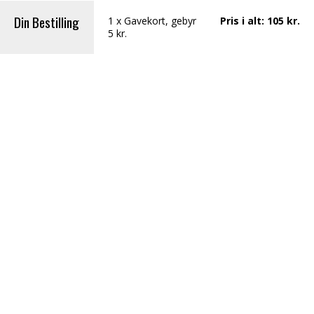
Din Bestilling
1
x
Gavekort
, gebyr
Pris i alt
:
105
kr.
5 kr.